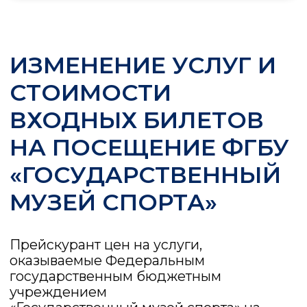
Прямо на экскурсии мы проведем
мини-тренировки с настоящими
гирями, боксерской лапой и
баскетбольными мячами.
КАЖДУЮ СУББОТУ В 15:00
ДЛЯ ДЕТЕЙ 9-12 ЛЕТ
КАК ДОБРАТЬСЯ: