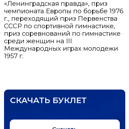
ЛЬГОТЫ НА
ПОСЕЩЕНИЕ МУЗЕЯ
Участники Великой
Отечественной войны и
приравненные к ним категории
граждан;
Герои Советского Союза и
Российской Федерации;
Военнослужащие,
проходящие военную службу
по призыву;
Дети-инвалиды и
сопровождающие их лица;
Инвалиды I и II групп;
Сопровождающие
инвалида I группы;
Дети-сироты;
Учащиеся Федеральных училищ
олимпийского резерва
(граждане России и стран СНГ);
Студенты средних и высших