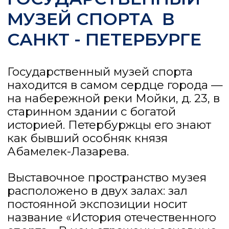
расположено в двух залах: зал
постоянной экспозиции носит
название «История отечественного
спорта». В нем отражены основные
вехи нашей спортивной истории.
Постоянная экспозиция музея
включает более 500 артефактов,
среди которых особое место
занимают награды и призы,
созданные выдающимися
ленинградскими художниками,
наградные кубки главных
всесоюзных соревнований,
мемориальные вещи спортсменов
– петербуржцев, а также медали и
знаки, экипировку и инвентарь,
архивные плакаты, грамоты,
документы и фотографии.
Второй – Театральный – зал
предназначен для временных
выставок и мероприятий – встреч со
спортсменами, лекций, турниров и
торжественных событий