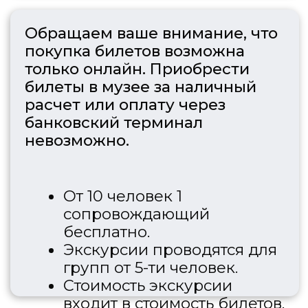
Пушкинская
карта
Адрес:
105064, г.
Москва ул. Казакова,
д.18с 1
Проезд:
м.Курская
Посетителям:
+7 (499) 941-07-73
metodsportsmus@mail.ru
info@museumsport.ru
Режим работы:
Пн. - Пт. 10.00-17.00
Сб. 10.30-16.00
Вс. 10.00-17.00
Документы:
Противодействие коррупции