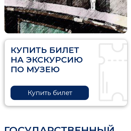
НА ЭКСКУРСИЮ
ПО МУЗЕЮ
Купить билет
ГОСУДАРСТВЕННЫЙ
МУЗЕЙ СПОРТА В
САНКТ - ПЕТЕРБУРГЕ
Государственный музей спорта
находится в самом сердце города —
на набережной реки Мойки, д. 23, в
старинном здании с богатой
историей. Петербуржцы его знают
как бывший особняк князя
Абамелек-Лазарева.
Выставочное пространство музея