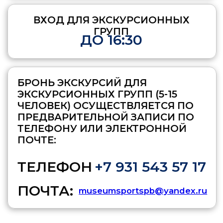
Многодетные семьи (семьи,
имеющие в своем составе
трех и более детей);
Пенсионеры;
Члены официальных делегаций
Министерства спорта
Российской федерации;
Сотрудники музеев.
ПРИМЕЧАНИЕ:
Бесплатное
посещение музея возможно
при предъявлении документов
государственного образца,
удостоверяющих право на
льготу.
ИЗМЕНЕНИЕ УСЛУГ И
СТОИМОСТИ
ВХОДНЫХ БИЛЕТОВ