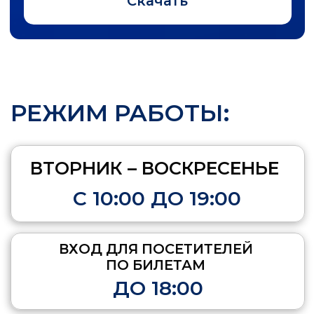
учебных заведений Российской
Федерации в области
физической культуры и спорта
(граждане России и стран СНГ);
Сотрудники органов
исполнительной власти
субъектов Российской
Федерации в области
физической культуры и спорта;
Сотрудники центрального
аппарата Министерства спорта
Российской Федерации;
Дети в возрасте до 7 лет;
Почетные члены Олимпийского
комитета России, Олимпийские
чемпионы, Заслуженные
работники физической
культуры и спорта;
Граждане Российской
Федерации, которым
присвоены следующие
спортивные звания: Мастер
спорта, Заслуженный мастер
спорта, Мастер спорта
международного класса;