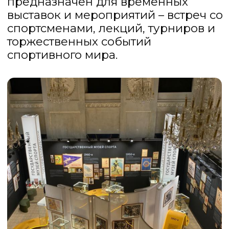
ЭКСКУРСИИ
Классическая обзорная экскурсия
по залам Государственного музея
спорта в Санкт – Петербурге – это
погружение в историю спорта и
путешествие по «ленте времени»,
которая охватывает более 100 лет
побед и достижений
отечественного спорта, а также зал
временной выставки
«Олимпийские игры в артефактах.
Из коллекции Владимира
Потанина».
Экскурсия позволит вам узнать о
вехах развития спорта и
физической культуры в нашей
стране, самых выдающихся
спортсменах Российской империи,
Советского Союза и Российской
Федерации, а также своими
глазами увидеть редкие награды,
призы, экипировку и другие