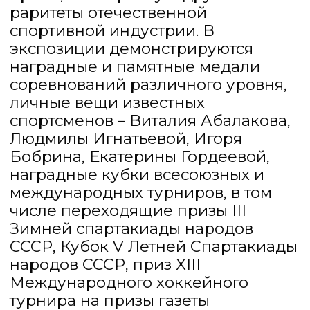
ПО БИЛЕТАМ
ДО 18:00
ВХОД ДЛЯ ЭКСКУРСИОННЫХ
ГРУПП
ДО 16:30
БРОНЬ ЭКСКУРСИЙ ДЛЯ
ЭКСКУРСИОННЫХ ГРУПП (5-15
ЧЕЛОВЕК) ОСУЩЕСТВЛЯЕТСЯ ПО
ПРЕДВАРИТЕЛЬНОЙ ЗАПИСИ ПО
ТЕЛЕФОНУ ИЛИ ЭЛЕКТРОННОЙ
ПОЧТЕ:
ТЕЛЕФОН
+7 931 543 57 17
ПОЧТА:
museumsportspb@yandex.ru