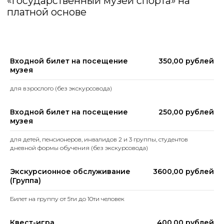
АДРЕС:
г. Санкт – Петербург, 191186,
Набережная реки Мойки, д.
Входной билет на посещение
350,00 рублей
23
музея
для взрослого (без экскурсовода)
Входной билет на посещение
250,00 рублей
музея
для детей, пенсионеров, инвалидов 2 и 3 группы, студентов
дневной формы обучения (без экскурсовода)
Экскурсионное обслуживание
3600,00 рублей
(Группа)
Билет на группу от 5ти до 10ти человек
Квест-игра
400,00 рублей