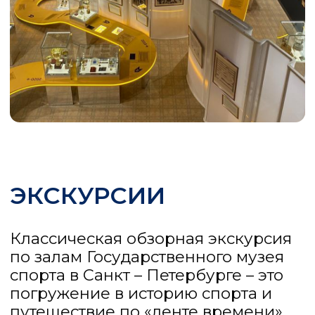
раритеты отечественной
спортивной индустрии. В
экспозиции демонстрируются
наградные и памятные медали
соревнований различного уровня,
личные вещи известных
спортсменов – Виталия Абалакова,
Людмилы Игнатьевой, Игоря
Бобрина, Екатерины Гордеевой,
наградные кубки всесоюзных и
международных турниров, в том
числе переходящие призы III
Зимней спартакиады народов
СССР, Кубок V Летней Спартакиады
народов СССР, приз XIII
Международного хоккейного
турнира на призы газеты
«Ленинградская правда», приз
чемпионата Европы по борьбе 1976
г., переходящий приз Первенства
СССР по спортивной гимнастике,
приз соревнований по гимнастике
среди женщин на III
Международных играх молодежи