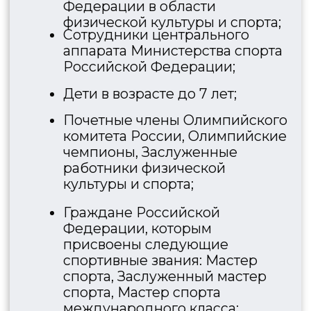
только онлайн. Приобрести
билеты в музее за наличный
расчет или оплату через
банковский терминал
невозможно.
От 10 человек 1
сопровождающий
бесплатно.
Экскурсии проводятся для
групп от 5-ти человек.
Стоимость экскурсии
входит в стоимость билетов.
КВЕСТ-ИГРЫ
ГОСУДАРСТВЕННОГО
МУЗЕЯ СПОРТА:
«СПОРТИВНОЕ